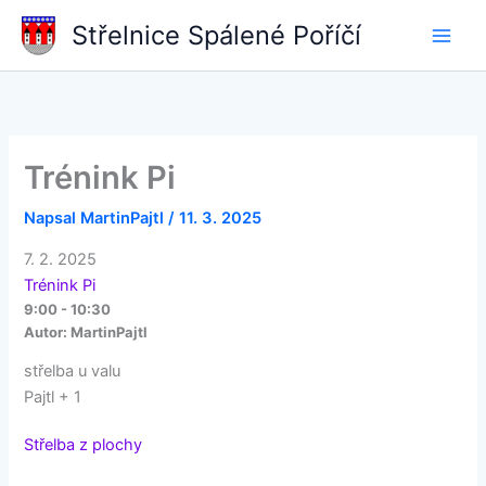
Přeskočit
Střelnice Spálené Poříčí
na
obsah
Trénink Pi
Napsal
MartinPajtl
/
11. 3. 2025
7. 2. 2025
Trénink Pi
9:00 - 10:30
Autor:
MartinPajtl
střelba u valu
Pajtl + 1
Střelba z plochy