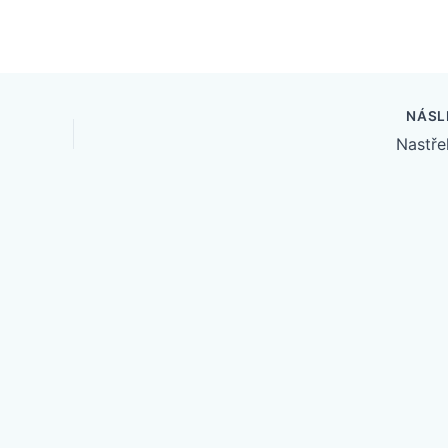
NÁSL
Nastře