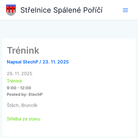
Přeskočit
Střelnice Spálené Poříčí
na
obsah
Trénink
Napsal
StechP
/
23. 11. 2025
29. 11. 2025
Trénink
9:00 - 12:00
Posted by:
StechP
Štěch, Brunclík
Střelba ze stavu