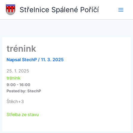
Přeskočit
Střelnice Spálené Poříčí
na
obsah
trénink
Napsal
StechP
/
11. 3. 2025
25. 1. 2025
trénink
9:00 - 16:00
Posted by:
StechP
Štěch+3
Střelba ze stavu