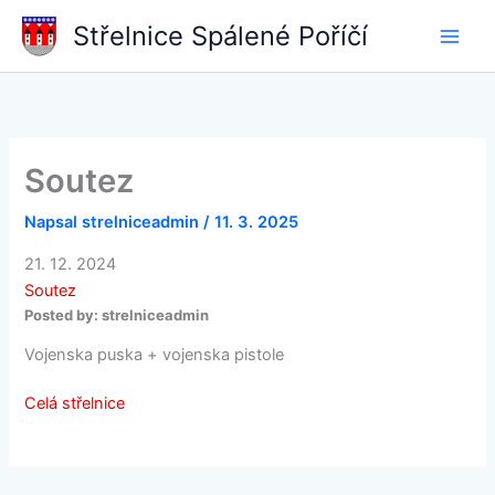
Přeskočit
Střelnice Spálené Poříčí
na
obsah
Soutez
Napsal
strelniceadmin
/
11. 3. 2025
21. 12. 2024
Soutez
Posted by:
strelniceadmin
Vojenska puska + vojenska pistole
Celá střelnice