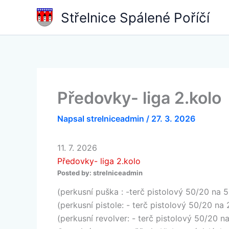
Přeskočit
Střelnice Spálené Poříčí
na
obsah
Předovky- liga 2.kolo
Napsal
strelniceadmin
/
27. 3. 2026
11. 7. 2026
Předovky- liga 2.kolo
Posted by:
strelniceadmin
(perkusní puška : -terč pistolový 50/20 na 5
(perkusní pistole: - terč pistolový 50/20 na
(perkusní revolver: - terč pistolový 50/20 n