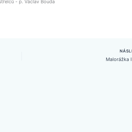
třelců - p. Václav Bouda
NÁSL
Malorážka l