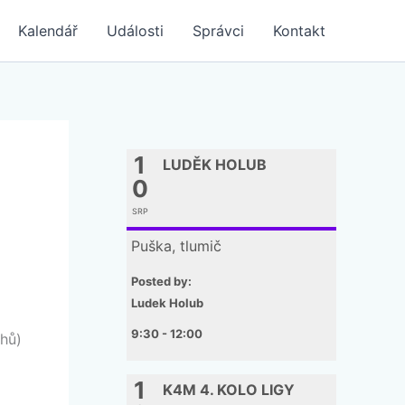
Kalendář
Události
Správci
Kontakt
1
LUDĚK HOLUB
0
SRP
Puška, tlumič
Posted by:
Ludek Holub
9:30 - 12:00
ahů)
1
K4M 4. KOLO LIGY