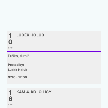
1
LUDĚK HOLUB
0
SRP
Puška, tlumič
Posted by:
Ludek Holub
9:30 - 12:00
1
K4M 4. KOLO LIGY
6
SRP