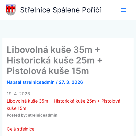
Přeskočit
Střelnice Spálené Poříčí
na
obsah
Libovolná kuše 35m +
Historická kuše 25m +
Pistolová kuše 15m
Napsal
strelniceadmin
/
27. 3. 2026
19. 4. 2026
Libovolná kuše 35m + Historická kuše 25m + Pistolová
kuše 15m
Posted by:
strelniceadmin
Celá střelnice