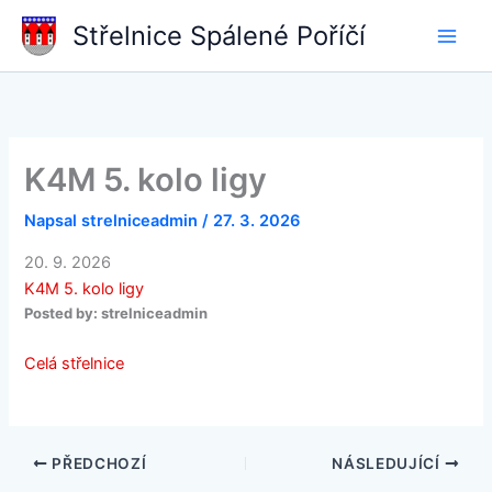
Přeskočit
Střelnice Spálené Poříčí
na
obsah
K4M 5. kolo ligy
Napsal
strelniceadmin
/
27. 3. 2026
20. 9. 2026
K4M 5. kolo ligy
Posted by:
strelniceadmin
Celá střelnice
PŘEDCHOZÍ
NÁSLEDUJÍCÍ