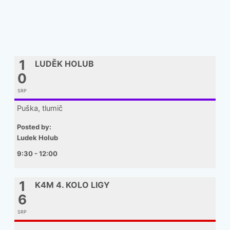
1
LUDĚK HOLUB
0
SRP
Puška, tlumič
Posted by:
Ludek Holub
9:30 - 12:00
1
K4M 4. KOLO LIGY
6
SRP