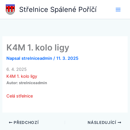
Přeskočit
Střelnice Spálené Poříčí
na
obsah
K4M 1. kolo ligy
Napsal
strelniceadmin
/
11. 3. 2025
6. 4. 2025
K4M 1. kolo ligy
Autor:
strelniceadmin
Celá střelnice
PŘEDCHOZÍ
NÁSLEDUJÍCÍ